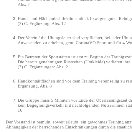
Abs. 7
Hand- und Flächendesinfektionsmittel, bzw. geeignete Reinigung
(3) C. Ergänzung, Abs. 12
Der Verein / die Übungsleiter sind verpflichtet, bei jeder Übun
Anwesenden zu erheben, gem. CoronaVO Sport und für 4 Woc
Ein Betreten der Sportstätten ist erst zu Beginn der Trainigsze
Die bereits genehmigten Rüstzeiten (Umkleide) verlieren ihre 
(3) C. Ergänzungen: Abs. 2
Handkontaktflächen sind vor dem Training vereinseitig zu rein
Ergänzung, Abs. 8
Die Gruppe muss 5 Minuten vor Ende der Überlassungszeit die
kein Begegnungsverkehr mit nachfolgenden Nutzer/innen statt
16
Der Vorstand ist bemüht, soweit erlaubt, ein gewohntes Training anz
Abhängigkeit der herrschenden Einschränkungen durch die staatlic