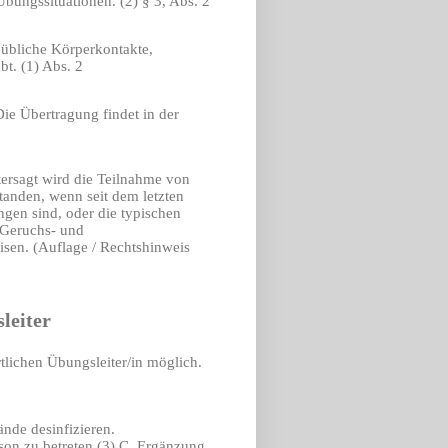
Übungssituationen. (2) § 3, Abs. 2
d übliche Körperkontakte,
bt. (1) Abs. 2
Die Übertragung findet in der
tersagt wird die Teilnahme von
standen, wenn seit dem letzten
ngen sind, oder die typischen
 Geruchs- und
sen. (Auflage / Rechtshinweis
leiter
rtlichen Übungsleiter/in möglich.
nde desinfizieren.
son zu betreten.
(3) C. Ergänzung,