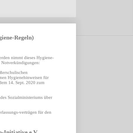
giene-Regeln)
werden nimmt dieses Hygiene-
d Notverkündigungen:
ußerschulischen
inen Hygienehinweisen für
b dem 14. Sept. 2020 zum
des Sozialministeriums über
rlassungs-verträgen für den
Initiative e.V.