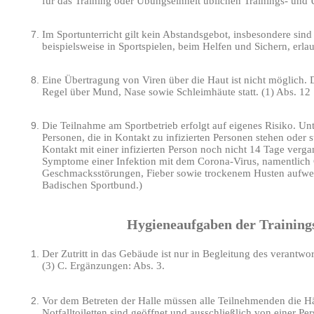
für das Training oder Übungseinheit üblichen Trainings- und 
Im Sportunterricht gilt kein Abstandsgebot, insbesondere sin
beispielsweise in Sportspielen, beim Helfen und Sichern, erlau
Eine Übertragung von Viren über die Haut ist nicht möglich. 
Regel über Mund, Nase sowie Schleimhäute statt. (1) Abs. 12
Die Teilnahme am Sportbetrieb erfolgt auf eigenes Risiko. Un
Personen, die in Kontakt zu infizierten Personen stehen oder 
Kontakt mit einer infizierten Person noch nicht 14 Tage verga
Symptome einer Infektion mit dem Corona-Virus, namentlich
Geschmacksstörungen, Fieber sowie trockenem Husten aufwei
Badischen Sportbund.)
Hygieneaufgaben der Trainings
Der Zutritt in das Gebäude ist nur in Begleitung des verantwo
(3) C. Ergänzungen: Abs. 3.
Vor dem Betreten der Halle müssen alle Teilnehmenden die Hä
Notfalltoiletten sind geöffnet und ausschließlich von einer Per